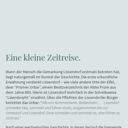
Eine kleine Zeitreise.
Wann der Mensch die Gemarkung Lissendorf erstmals betreten hat,
liegt naturgemäß im Dunkel der Geschichte. Die erste urkundliche
Erwähnung verdankt Lissendorf – wie viele andere Orte der Eifel,
dem “Prümer Urbar”, einem Besitzverzeichnis der Abtei Prüm aus
dem Jahre 893. Hierin ist Lissendorf mehrfach in der Schreibweise
“Lizendorpht” erwähnt. Über die Pflichten der Lissendorfer Bürger
berichtet das Urbar: “
Alle von Rommersheim, Wallersheim, … Lissendorf
schneiden Heu, sammeln und fahren es ein, ausgenommen die von
Sarresdorf und Lissendorf. Diese schneiden und sammeln es, aber fahren es
nicht ein.”
Nach einer wechselvollen Geschichte, in deren Verlauf die Gemeinde