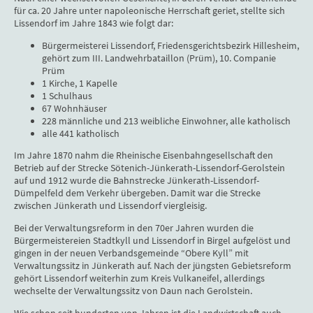
für ca. 20 Jahre unter napoleonische Herrschaft geriet, stellte sich
Lissendorf im Jahre 1843 wie folgt dar:
Bürgermeisterei Lissendorf, Friedensgerichtsbezirk Hillesheim,
gehört zum III. Landwehrbataillon (Prüm), 10. Companie
Prüm
1 Kirche, 1 Kapelle
1 Schulhaus
67 Wohnhäuser
228 männliche und 213 weibliche Einwohner, alle katholisch
alle 441 katholisch
Im Jahre 1870 nahm die Rheinische Eisenbahngesellschaft den
Betrieb auf der Strecke Sötenich-Jünkerath-Lissendorf-Gerolstein
auf und 1912 wurde die Bahnstrecke Jünkerath-Lissendorf-
Dümpelfeld dem Verkehr übergeben. Damit war die Strecke
zwischen Jünkerath und Lissendorf viergleisig.
Bei der Verwaltungsreform in den 70er Jahren wurden die
Bürgermeistereien Stadtkyll und Lissendorf in Birgel aufgelöst und
gingen in der neuen Verbandsgemeinde “Obere Kyll” mit
Verwaltungssitz in Jünkerath auf. Nach der jüngsten Gebietsreform
gehört Lissendorf weiterhin zum Kreis Vulkaneifel, allerdings
wechselte der Verwaltungssitz von Daun nach Gerolstein.
Wie schon seit hunderten von Jahren ist die Landwirtschaft auch